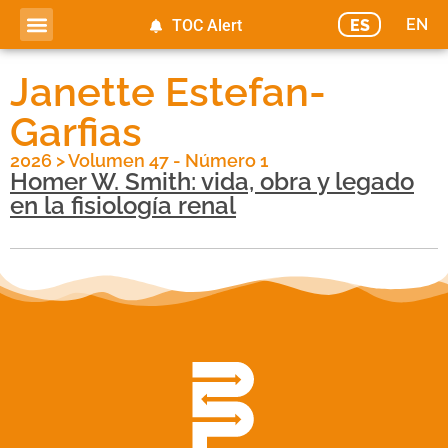
EN
ES
TOC Alert
Janette Estefan-
Garfias
2026
>
Volumen 47 - Número 1
Homer W. Smith: vida, obra y legado
en la fisiología renal