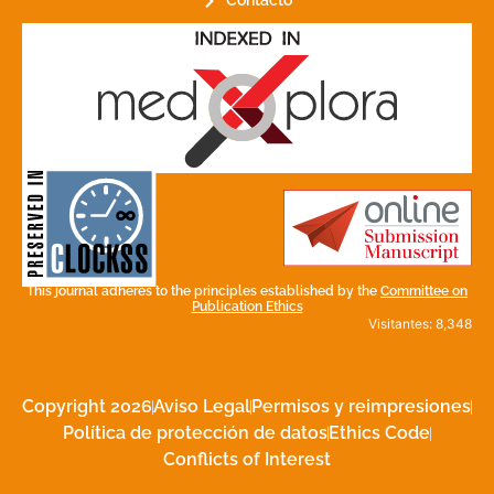
Contacto
for its stakeholders.
publications, governed by and
of web-based scholary
ensures the long-term survival
CLOCKSS is a dak archive that
This journal adheres to the principles established by the
Committee on
Publication Ethics
Visitantes: 8,348
Copyright 2026
Aviso Legal
Permisos y reimpresiones
Política de protección de datos
Ethics Code
Conflicts of Interest