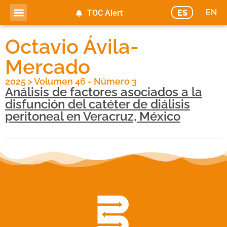
EN
ES
TOC Alert
Octavio Ávila-
Mercado
2025
>
Volumen 46 - Número 3
Análisis de factores asociados a la
disfunción del catéter de diálisis
peritoneal en Veracruz, México