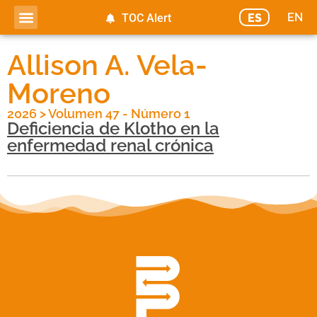
EN
ES
TOC Alert
Allison A. Vela-
Moreno
2026
>
Volumen 47 - Número 1
Deficiencia de Klotho en la
enfermedad renal crónica