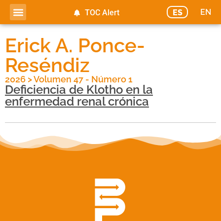
EN
ES
TOC Alert
Erick A. Ponce-
Reséndiz
2026
>
Volumen 47 - Número 1
Deficiencia de Klotho en la
enfermedad renal crónica