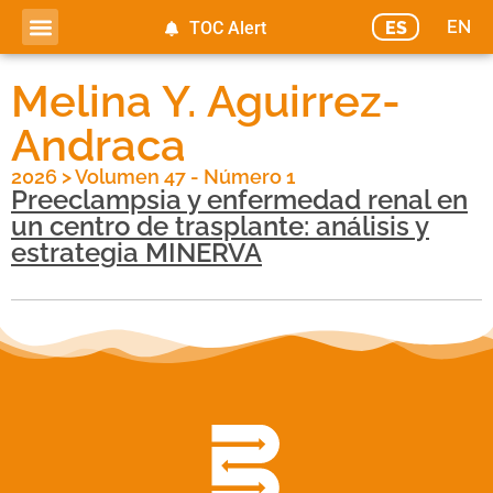
EN
ES
TOC Alert
Melina Y. Aguirrez-
Andraca
2026
>
Volumen 47 - Número 1
Preeclampsia y enfermedad renal en
un centro de trasplante: análisis y
estrategia MINERVA