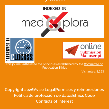
Contacto
for its stakeholders.
publications, governed by and
of web-based scholary
ensures the long-term survival
CLOCKSS is a dak archive that
This journal adheres to the principles established by the
Committee on
Publication Ethics
Visitantes: 8,253
Copyright 2026
Aviso Legal
Permisos y reimpresiones
Política de protección de datos
Ethics Code
Conflicts of Interest