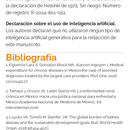
la declaración de Helsinki de 1975. Sin riesgo. Número
de registro: R-2024-801-051.
Declaración sobre el uso de inteligencia artificial.
Los autores declaran que no utilizaron ningún tipo de
inteligencia artificial generativa para la redacción de
este manuscrito.
Bibliografía
1.
Figueroa-Lara A, Gonzalez-Block MA, Alarcon-Irigoyen J. Medical
expenditure for chronic diseases in Mexico:the case of selected
diagnoses treated by the largest care providers. PloS One. 2016;
11(1):0145177.
2.
Tamayo y Orozco JA, Lastiri Quirós HS. La enfermedad renal
crónica en México. Hacia una política nacional para enfrentarla.
México:Academia Nacional de Medicina de México, Ed.
Intersistemas;2016.
3.
Luyckx VA, Tonelli M, Stanifer JW. The global burden of kidney
disease and the sustainable development goals. Bull World Health
Organ. 2018;96:414-422C.