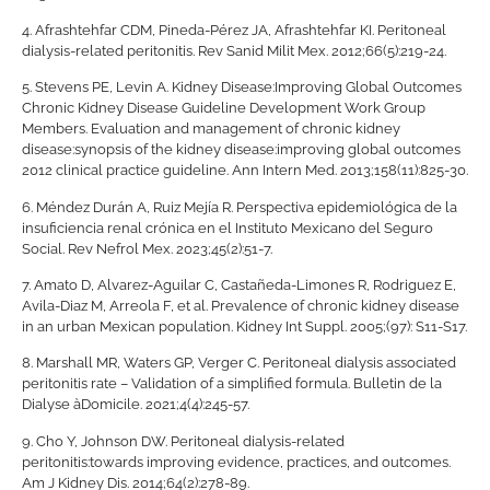
4.
Afrashtehfar CDM, Pineda-Pérez JA, Afrashtehfar KI. Peritoneal
dialysis-related peritonitis. Rev Sanid Milit Mex. 2012;66(5):219-24.
5.
Stevens PE, Levin A. Kidney Disease:Improving Global Outcomes
Chronic Kidney Disease Guideline Development Work Group
Members. Evaluation and management of chronic kidney
disease:synopsis of the kidney disease:improving global outcomes
2012 clinical practice guideline. Ann Intern Med. 2013;158(11):825-30.
6.
Méndez Durán A, Ruiz Mejía R. Perspectiva epidemiológica de la
insuficiencia renal crónica en el Instituto Mexicano del Seguro
Social. Rev Nefrol Mex. 2023;45(2):51-7.
7.
Amato D, Alvarez-Aguilar C, Castañeda-Limones R, Rodriguez E,
Avila-Diaz M, Arreola F, et al. Prevalence of chronic kidney disease
in an urban Mexican population. Kidney Int Suppl. 2005;(97): S11-S17.
8.
Marshall MR, Waters GP, Verger C. Peritoneal dialysis associated
peritonitis rate – Validation of a simplified formula. Bulletin de la
Dialyse àDomicile. 2021;4(4):245-57.
9.
Cho Y, Johnson DW. Peritoneal dialysis-related
peritonitis:towards improving evidence, practices, and outcomes.
Am J Kidney Dis. 2014;64(2):278-89.