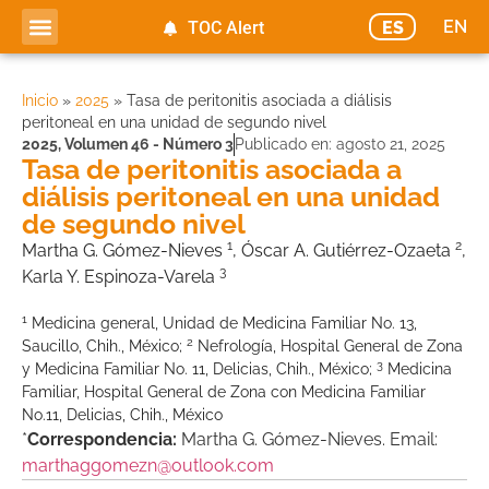
EN
ES
TOC Alert
Inicio
»
2025
»
Tasa de peritonitis asociada a diálisis
peritoneal en una unidad de segundo nivel
2025
,
Volumen 46 - Número 3
Publicado en:
agosto 21, 2025
Tasa de peritonitis asociada a
diálisis peritoneal en una unidad
de segundo nivel
1
2
Martha G. Gómez-Nieves
, Óscar A. Gutiérrez-Ozaeta
,
3
Karla Y. Espinoza-Varela
1
Medicina general, Unidad de Medicina Familiar No. 13,
2
Saucillo, Chih., México;
Nefrología, Hospital General de Zona
3
y Medicina Familiar No. 11, Delicias, Chih., México;
Medicina
Familiar, Hospital General de Zona con Medicina Familiar
No.11, Delicias, Chih., México
*
Correspondencia:
Martha G. Gómez-Nieves. Email:
marthaggomezn@outlook.com