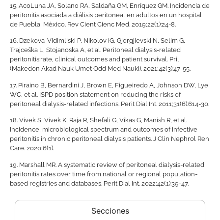
15.
AcoLuna JA, Solano RA, Saldaña GM, Enríquez GM. Incidencia de
peritonitis asociada a diálisis peritoneal en adultos en un hospital
de Puebla, México. Rev Cient Cienc Med. 2019;22(1):24-8.
16.
Dzekova-Vidimliski P, Nikolov IG, Gjorgjievski N, Selim G,
Trajceška L, Stojanoska A, et al. Peritoneal dialysis-related
peritonitis:rate, clinical outcomes and patient survival. Pril
(Makedon Akad Nauk Umet Odd Med Nauki). 2021;42(3):47-55.
17.
Piraino B, Bernardini J, Brown E, Figueiredo A, Johnson DW, Lye
WC, et al. ISPD position statement on reducing the risks of
peritoneal dialysis-related infections. Perit Dial Int. 2011;31(6):614-30.
18.
Vivek S, Vivek K, Raja R, Shefali G, Vikas G, Manish R, et al.
Incidence, microbiological spectrum and outcomes of infective
peritonitis in chronic peritoneal dialysis patients. J Clin Nephrol Ren
Care. 2020;6(1).
19.
Marshall MR. A systematic review of peritoneal dialysis-related
peritonitis rates over time from national or regional population-
based registries and databases. Perit Dial Int. 2022;42(1):39-47.
Secciones