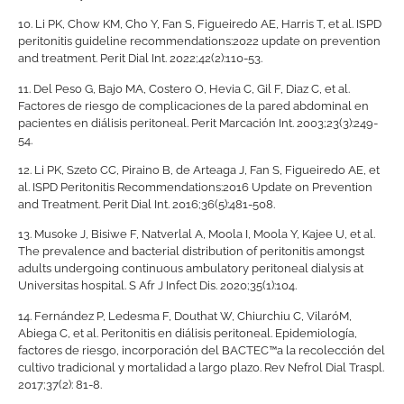
10.
Li PK, Chow KM, Cho Y, Fan S, Figueiredo AE, Harris T, et al. ISPD
peritonitis guideline recommendations:2022 update on prevention
and treatment. Perit Dial Int. 2022;42(2):110-53.
11.
Del Peso G, Bajo MA, Costero O, Hevia C, Gil F, Diaz C, et al.
Factores de riesgo de complicaciones de la pared abdominal en
pacientes en diálisis peritoneal. Perit Marcación Int. 2003;23(3):249-
54.
12.
Li PK, Szeto CC, Piraino B, de Arteaga J, Fan S, Figueiredo AE, et
al. ISPD Peritonitis Recommendations:2016 Update on Prevention
and Treatment. Perit Dial Int. 2016;36(5):481-508.
13.
Musoke J, Bisiwe F, Natverlal A, Moola I, Moola Y, Kajee U, et al.
The prevalence and bacterial distribution of peritonitis amongst
adults undergoing continuous ambulatory peritoneal dialysis at
Universitas hospital. S Afr J Infect Dis. 2020;35(1):104.
14.
Fernández P, Ledesma F, Douthat W, Chiurchiu C, VilaróM,
Abiega C, et al. Peritonitis en diálisis peritoneal. Epidemiología,
factores de riesgo, incorporación del BACTEC™a la recolección del
cultivo tradicional y mortalidad a largo plazo. Rev Nefrol Dial Traspl.
2017;37(2): 81-8.