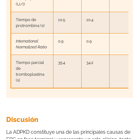
(U/l)
Tiempo de
10.5
10.4
protrombina (s)
International
0.9
0.9
Normalized Ratio
Tiempo parcial
35.4
34.2
de
tromboplastina
(s)
Discusión
La ADPKD constituye una de las principales causas de