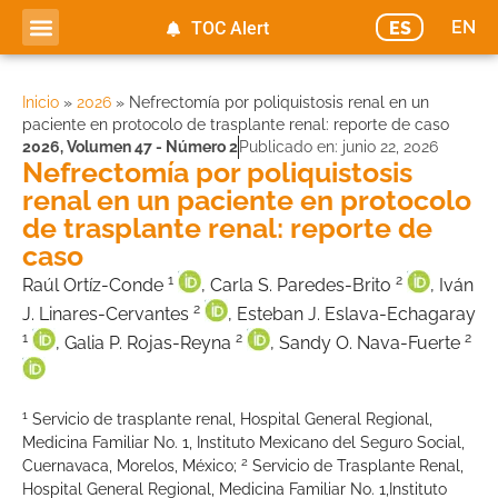
EN
ES
TOC Alert
Inicio
»
2026
»
Nefrectomía por poliquistosis renal en un
paciente en protocolo de trasplante renal: reporte de caso
2026
,
Volumen 47 - Número 2
Publicado en:
junio 22, 2026
Nefrectomía por poliquistosis
renal en un paciente en protocolo
de trasplante renal: reporte de
caso
1
2
Raúl Ortíz-Conde
, Carla S. Paredes-Brito
, Iván
2
J. Linares-Cervantes
, Esteban J. Eslava-Echagaray
1
2
2
, Galia P. Rojas-Reyna
, Sandy O. Nava-Fuerte
1
Servicio de trasplante renal, Hospital General Regional,
Medicina Familiar No. 1, Instituto Mexicano del Seguro Social,
2
Cuernavaca, Morelos, México;
Servicio de Trasplante Renal,
Hospital General Regional, Medicina Familiar No. 1,Instituto