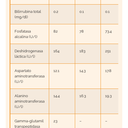
Bilirrubina total
0.2
0.1
0.1
(mg/dl)
Fosfatasa
82
78
73.4
alcalina (U/l)
Deshidrogenasa
164
183
251
láctica (U/l)
Aspartato
12.1
14.3
17.8
aminotransferasa
(U/l)
Alanino
14.4
16.3
19.3
aminotransferasa
(U/l)
Gamma-glutamil
23
–
–
transpeptidasa