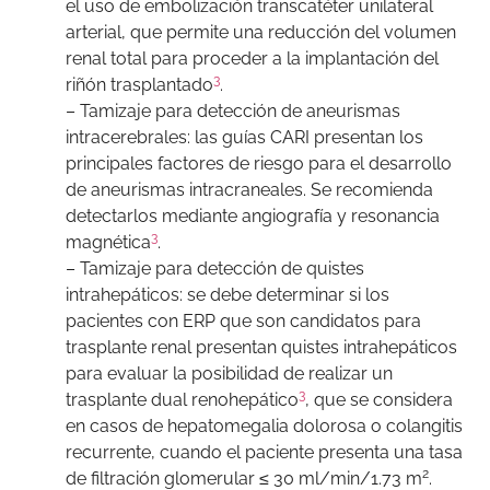
el uso de embolización transcatéter unilateral
arterial, que permite una reducción del volumen
renal total para proceder a la implantación del
3
riñón trasplantado
.
– Tamizaje para detección de aneurismas
intracerebrales: las guías CARI presentan los
principales factores de riesgo para el desarrollo
de aneurismas intracraneales. Se recomienda
detectarlos mediante angiografía y resonancia
3
magnética
.
– Tamizaje para detección de quistes
intrahepáticos: se debe determinar si los
pacientes con ERP que son candidatos para
trasplante renal presentan quistes intrahepáticos
para evaluar la posibilidad de realizar un
3
trasplante dual renohepático
, que se considera
en casos de hepatomegalia dolorosa o colangitis
recurrente, cuando el paciente presenta una tasa
2
de filtración glomerular ≤ 30 ml/min/1.73 m
.