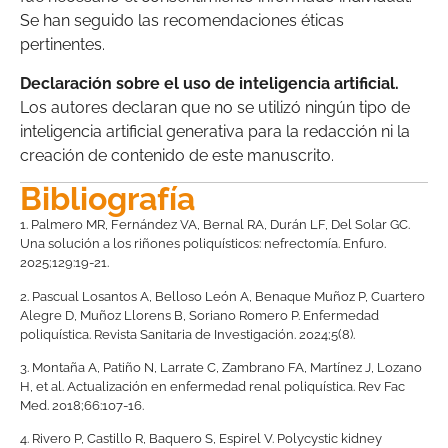
Se han seguido las recomendaciones éticas
pertinentes.
Declaración sobre el uso de inteligencia artificial.
Los autores declaran que no se utilizó ningún tipo de
inteligencia artificial generativa para la redacción ni la
creación de contenido de este manuscrito.
Bibliografía
1.
Palmero MR, Fernández VA, Bernal RA, Durán LF, Del Solar GC.
Una solución a los riñones poliquísticos: nefrectomía. Enfuro.
2025;129:19-21.
2.
Pascual Losantos A, Belloso León A, Benaque Muñoz P, Cuartero
Alegre D, Muñoz Llorens B, Soriano Romero P. Enfermedad
poliquística. Revista Sanitaria de Investigación. 2024;5(8).
3.
Montaña A, Patiño N, Larrate C, Zambrano FA, Martínez J, Lozano
H, et al. Actualización en enfermedad renal poliquística. Rev Fac
Med. 2018;66:107-16.
4.
Rivero P, Castillo R, Baquero S, Espirel V. Polycystic kidney