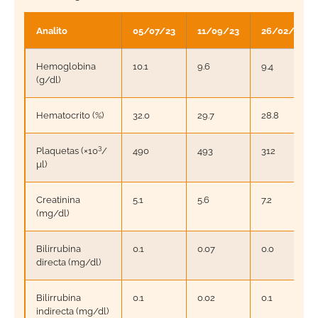
Analito
05/07/23
11/09/23
26/02/24
Hemoglobina
10.1
9.6
9.4
(g/dl)
Hematocrito (%)
32.0
29.7
28.8
3
Plaquetas (×10
/
490
493
312
µl)
Creatinina
5.1
5.6
7.2
(mg/dl)
Bilirrubina
0.1
0.07
0.0
directa (mg/dl)
Bilirrubina
0.1
0.02
0.1
indirecta (mg/dl)